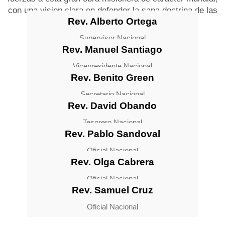
con una vision clara en defender la sana doctrina de las
Rev. Alberto Ortega
Sagradas Escrituras.
Supervisor Nacional
Rev. Manuel Santiago
Vicepresidente Nacional
Rev. Benito Green
Secretario Nacional
Rev. David Obando
Tesorero Nacional
Rev. Pablo Sandoval
Oficial Nacional
Rev. Olga Cabrera
Oficial Nacional
Rev. Samuel Cruz
Oficial Nacional