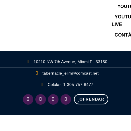
YOUT
YOUT
LIVE
CONT
10210 NW 7th Avenue, Miami FL 33150
tabernacle_elim@comcast.net
Celular: 1-305-757-6477
OFRENDAR