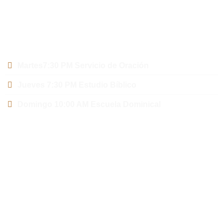
de nuestra iglesia. Tenemos muchas maneras de interactuar
para que te conectes y crezcas espiritualmente junto a
nosotros.
Días de Culto
Martes7:30 PM Servicio de Oración
Jueves 7:30 PM Estudio Bíblico
Domingo 10:00 AM Escuela Dominical
Enlaces Rápido
Nuestra Fe Doctrinal
Horarios de Culto
Oficiales Internacionales
Peticiones de Oración
Donar y Ofrendar