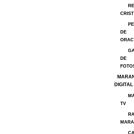
RE
CRIS
PE
DE
ORAC
GA
DE
FOTO
MARA
DIGITAL
M
TV
RA
MARA
C