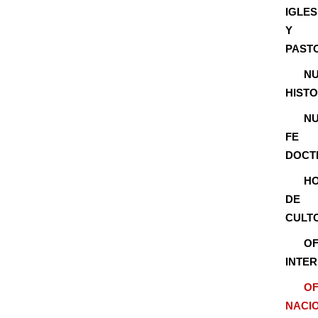
IGLES
Y
PAST
N
HISTO
N
FE
DOCT
H
DE
CULT
OF
INTE
OF
NACI