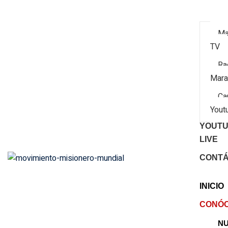
Ma
TV
Ra
Mara
Ca
Yout
YOUT
LIVE
CONT
INICIO
CONÓ
N