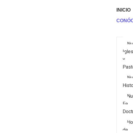
INICIO
CONÓ
Nu
Igles
y
Past
Nu
Histo
Nu
Fe
Doctr
Ho
de