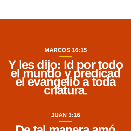
MARCOS 16:15
Y les dijo: Id por todo
el mundo y predicad
el evangelio a toda
criatura.
JUAN 3:16
De tal manera amó