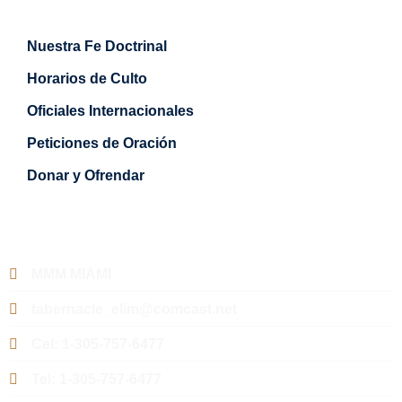
Nuestra Fe Doctrinal
Horarios de Culto
Oficiales Internacionales
Peticiones de Oración
Donar y Ofrendar
Contacto
MMM MIAMI
tabernacle_elim@comcast.net
Cel: 1-305-757-6477
Tel: 1-305-757-6477